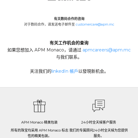
有关数码合作的咨询
对于数码合作，请发送电子邮件至
customercare@apm.mc
Redirecting
to
a
third-
有关工作机会的查询
party
如果您想加入 APM Monaco，请通过
apmcareers@apm.mc
Red
website,opens
与我们联系。
to
in
a
a
new
关注我们的
linkedIn 帳戶
Redirecting
以發現新机会。
thir
tab.
to
par
a
web
third-
in
party
a
website,opens
ne
in
tab
a
APM Monaco 精美包装
24小时全天候客户服务
new
所有的珠宝均采用 APM Monaco 标志
我们的专属顾问24小时全天候为您提供
tab.
性的精美包装。
服务。