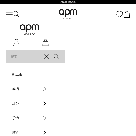
跳到内容
Skip to navigation
Skip to Footer
3年全球保修
APM Monaco
打开导航菜单
打开购
打开搜索
APM Monaco
打开账户页面
打开购物车
清除
新上市
戒指
耳饰
手饰
项链