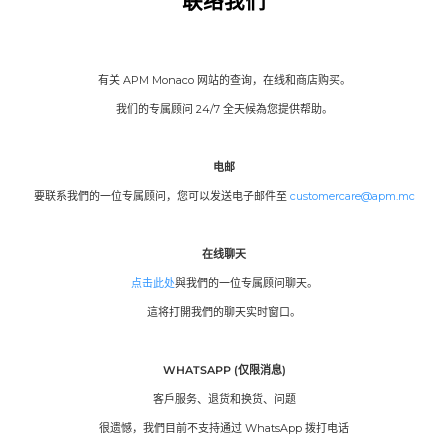
联络我们
有关 APM Monaco 网站的查询，在线和商店购买。
我们的专属顾问 24/7 全天候為您提供帮助。
电邮
要联系我們的一位专属顾问，您可以发送电子邮件至
customercare@apm.mc
Redire
to
a
third-
在线聊天
party
点击此处
Redirecting
與我們的一位专属顾问聊天。
websi
to
in
這将打開我們的聊天实时窗口。
a
a
third-
new
party
tab.
WHATSAPP (仅限消息)
website,opens
in
客戶服务、退货和换货、问题
a
new
很遗憾，我們目前不支持通过 WhatsApp 拨打电话
tab.