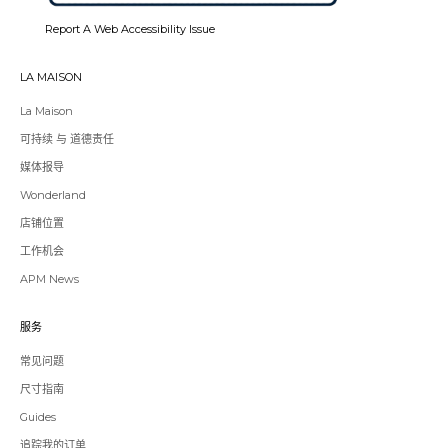
new
new
new
new
new
new
tab.
tab.
tab.
tab.
tab.
tab.
Report A Web Accessibility Issue
LA MAISON
La Maison
可持续 与 道德责任
媒体报导
Wonderland
店铺位置
工作机会
APM News
服务
常见问题
尺寸指南
Guides
Redirecting
追踪我的订单